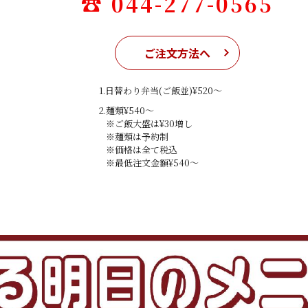
☎ 044-277-0565
ご注文方法へ
1.日替わり弁当(ご飯並)¥520〜
2.麺類¥540〜
※ご飯大盛は¥30増し
※麺類は予約制
※価格は全て税込
※最低注文金額¥540〜