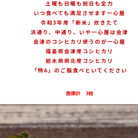
土曜も日曜も祝日も全力
いつ食べても満足させます一心屋
令和3年産「新米」炊きたて
浜通り、中通り、いや一心屋は会津
会津のコシヒカリ使うのが一心屋
福島県会津産コシヒカリ
栃木県県北産コシヒカリ
「特A」のご飯食べといてください
画像計 3枚