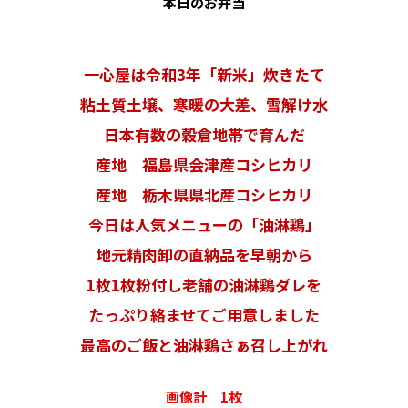
本日のお弁当
一心屋は令和3年「新米」炊きたて
粘土質土壌、寒暖の大差、雪解け水
日本有数の穀倉地帯で育んだ
産地 福島県会津産コシヒカリ
産地 栃木県県北産コシヒカリ
今日は人気メニューの「油淋鶏」
地元精肉卸の直納品を早朝から
1枚1枚粉付し老舗の油淋鶏ダレを
たっぷり絡ませてご用意しました
最高のご飯と油淋鶏さぁ召し上がれ
画像計 1枚