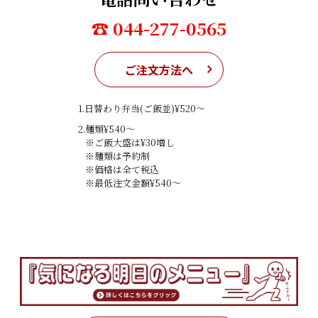
☎ 044-277-0565
ご注文方法へ
1.日替わり弁当(ご飯並)¥520〜
2.麺類¥540〜
※ご飯大盛は¥30増し
※麺類は予約制
※価格は全て税込
※最低注文金額¥540〜