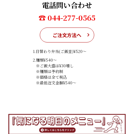
電話問い合わせ
☎ 044-277-0565
ご注文方法へ
1.日替わり弁当(ご飯並)¥520〜
2.麺類¥540〜
※ご飯大盛は¥30増し
※麺類は予約制
※価格は全て税込
※最低注文金額¥540〜