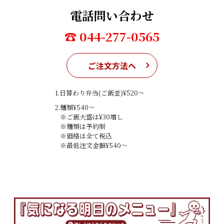
電話問い合わせ
☎ 044-277-0565
ご注文方法へ
1.日替わり弁当(ご飯並)¥520〜
2.麺類¥540〜
※ご飯大盛は¥30増し
※麺類は予約制
※価格は全て税込
※最低注文金額¥540〜