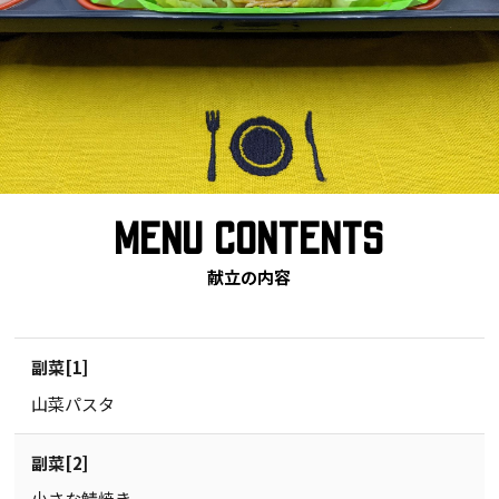
MENU CONTENTS
献立の内容
副菜[1]
山菜パスタ
副菜[2]
小さな鯖焼き