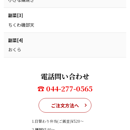
副菜[3]
ちくわ磯部天
副菜[4]
おくら
電話問い合わせ
☎ 044-277-0565
ご注文方法へ
1.日替わり弁当(ご飯並)¥520〜
2.麺類¥540〜