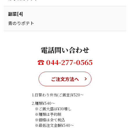
副菜[4]
青のりポテト
電話問い合わせ
☎ 044-277-0565
ご注文方法へ
1.日替わり弁当(ご飯並)¥520〜
2.麺類¥540〜
※ご飯大盛は¥30増し
※麺類は予約制
※価格は全て税込
※最低注文金額¥540〜