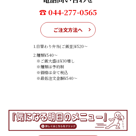
☎ 044-277-0565
ご注文方法へ
1.日替わり弁当(ご飯並)¥520〜
2.麺類¥540〜
※ご飯大盛は¥30増し
※麺類は予約制
※価格は全て税込
※最低注文金額¥540〜