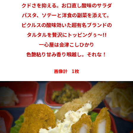
クドさを抑える。お口直し酸味のサラダ
パスタ、ソテーと洋食の副菜を添えて。
ピクルスの酸味効いた超有名ブランドの
タルタルを贅沢にトッピングぅ〜!!
一心屋は会津こしひかり
色艶粘り甘み香り喉越し。それな！
画像計 1枚